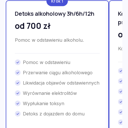
Krok 1
Detoks alkoholowy 3h/6h/12h
Kon
psy
od 700 zł
od
Pomoc w odstawieniu alkoholu.
Kons
Pomoc w odstawieniu
Przerwanie ciągu alkoholowego
Likwidacja objawów odstawiennych
Wyrównanie elektrolitów
Wypłukanie toksyn
Detoks z dojazdem do domu