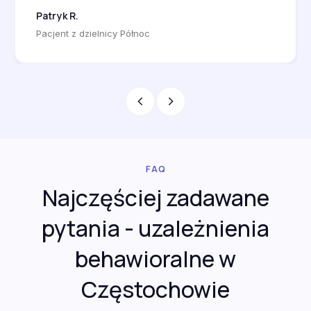
najtrudniejszym dniem mojego życia. Plan:
Patryk R.
terapia indywidualna raz w tygodniu, wpis do
Pacjent z dzielnicy Północ
CRWzH na pięć lat, blokada Gamban na
wszystkich urządzeniach, oddanie kontroli
nad kontem żonie. Grupa Anonimowych
Hazardzistów w Częstochowie raz w
tygodniu. Po dwóch latach mam spłacaną
połowę długów oraz pełną abstynencję od
hazardu.
FAQ
Najczęściej zadawane
pytania - uzależnienia
behawioralne w
Częstochowie